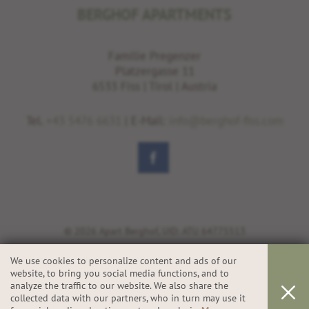
BERGHOF APARTMENTS
Familie Pregenzer
Platzergasse 11
6533 Fiss | Tirol | Austria
Tel.
+43 5476 6631
| E-Mail:
info@berghof-fiss.com
© 2026 Apart Berghof, UID: ATU 64775513
We use cookies to personalize content and ads of our
website, to bring you social media functions, and to
IMPRESSUM
analyze the traffic to our website. We also share the
PRIVACY & COOKIES
collected data with our partners, who in turn may use it