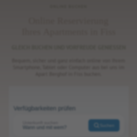
ONLINE BUCHEN
Online Reservierung
Ihres Apartments in Fiss
GLEICH BUCHEN UND VORFREUDE GENIESSEN
Bequem, sicher und ganz einfach online von Ihrem
Smartphone, Tablet oder Computer aus bei uns im
Apart Berghof in Fiss buchen.