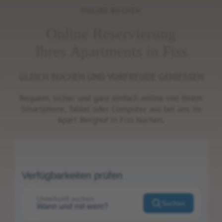
ONLINE BUCHEN
Online Reservierung
Ihres Apartments in Fiss
GLEICH BUCHEN UND VORFREUDE GENIESSEN
Bequem, sicher und ganz einfach online von Ihrem
Smartphone, Tablet oder Computer aus bei uns im
Apart Berghof in Fiss buchen.