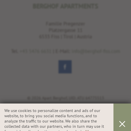
BERGHOF APARTMENTS
Familie Pregenzer
Platzergasse 11
6533 Fiss | Tirol | Austria
Tel.
+43 5476 6631
| E-Mail:
info@berghof-fiss.com
© 2026 Apart Berghof, UID: ATU 64775513
We use cookies to personalize content and ads of our
website, to bring you social media functions, and to
IMPRESSUM
analyze the traffic to our website. We also share the
PRIVACY & COOKIES
collected data with our partners, who in turn may use it