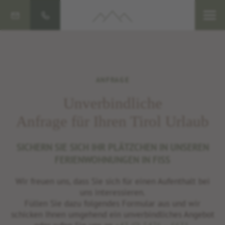
ANFRAGE
Unverbindliche
Anfrage für Ihren Tirol Urlaub
SICHERN SIE SICH IHR PLÄTZCHEN IN UNSEREN
FERIENWOHNUNGEN IN FISS
Wir freuen uns, dass Sie sich für einen Aufenthalt bei
uns interessieren.
Füllen Sie dazu folgendes Formular aus und wir
schicken Ihnen umgehend ein unverbindliches Angebot