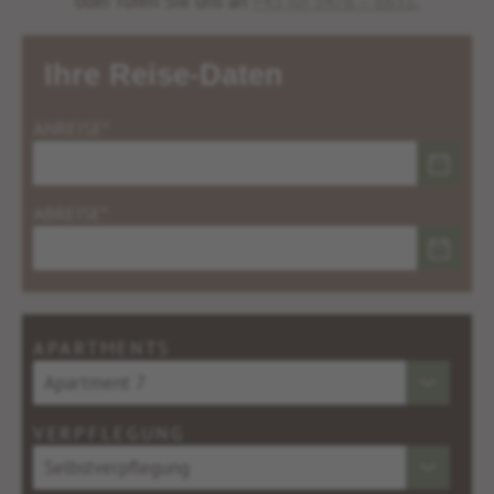
oder rufen Sie uns an
+43 (0) 5476 – 6631
.
Ihre Reise-Daten
ANREISE*
ABREISE*
APARTMENTS
VERPFLEGUNG