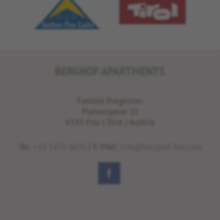
BERGHOF APARTMENTS
Familie Pregenzer
Platzergasse 11
6533 Fiss | Tirol | Austria
Tel.
+43 5476 6631
| E-Mail:
info@berghof-fiss.com