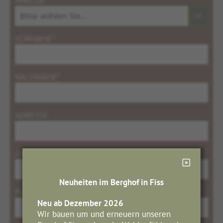
ANREDE*
VORNAME*
NACHNAME*
ADRESSE
STADT
Neuheiten im Berghof in Fiss
PLZ
Neu ab Dezember 2026
Wir bauen um und erneuern unseren